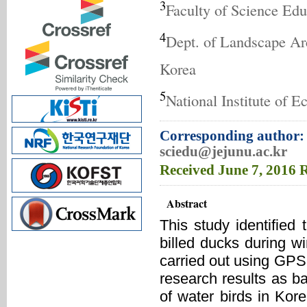
3
Faculty of Science Edu
4
Dept. of Landscape Arc
Korea
5
National Institute of 
Corresponding author: 
sciedu@jejunu.ac.kr
Received
June 7, 2016
R
Abstract
This study identified 
billed ducks during w
carried out using GPS
research results as b
of water birds in Kor