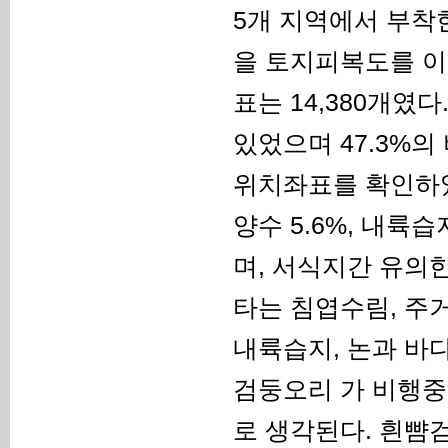
5개 지역에서 부착
을 토지피복도를 이
표는 14,380개였
있었으며 47.3%의
위치좌표를 확인하였
양수 5.6%, 내륙습지
며, 서식지간 유의한 차이
타는 침엽수림, 주거
내륙습지, 논과 바다
검둥오리 가 비행중
로 생각된다. 흰뺨