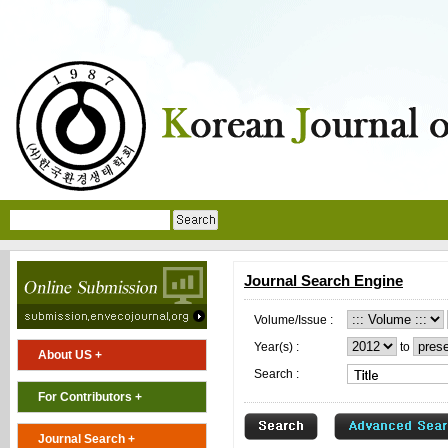
Journal Search Engine
Volume/Issue :
Year(s) :
to
About US +
Search :
For Contributors +
Journal Search +