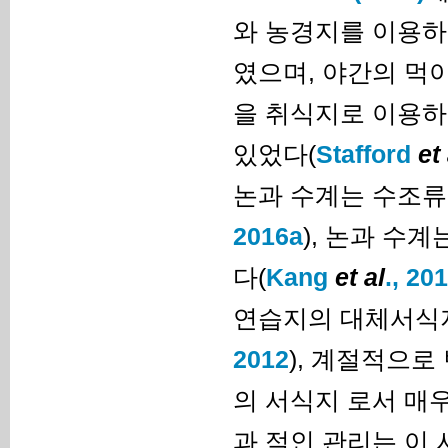
와 농경지를 이용하
였으며, 야간의 먹
을 취식지로 이용하
있었다(
Stafford
et 
논과 수계는 수조류
2016a
), 논과 수
다(
Kang
et al
., 20
연습지의 대체서식지
2012
), 계절적으
의 서식지 로서 매
과 적인 관리는 이