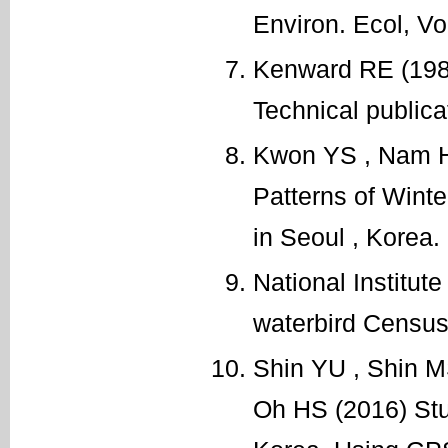
Environ. Ecol, Vo
Kenward RE (1985
Technical publica
Kwon YS , Nam HK
Patterns of Wint
in Seoul , Korea. 
National Institut
waterbird Census 
Shin YU , Shin M
Oh HS (2016) Stud