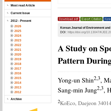
Most read Article
Current Issue
2012 - Present
2026
Korean Journal of Environment and 
2025
DOI :
https://doi.org/10.13047/KJEE.
2024
2023
A Study on Spo
2022
2021
2020
Pattern During
2019
2018
2017
2016
2,3
Yong-un Shin
, M
2015
2014
2,3
Sang-min Jung
, 
2013
2012
Archive
2
KoEco, Daejeon 34014