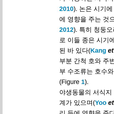
2010
). 논은 시기
에 영향을 주는 것으
2012
). 특히 청둥
로 이들 종은 시기
된 바 있다(
Kang
et
부분 간척 호와 주
부 수조류는 호수와
(Figure
1
).
야생동물의 서식지 
계가 있으며(
Yoo
et
리 등에 영향을 준