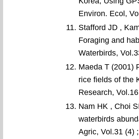
Korea, Using GPS
Environ. Ecol, Vo
Stafford JD , Ka
Foraging and habit
Waterbirds, Vol.3
Maeda T (2001) P
rice fields of the
Research, Vol.16
Nam HK , Choi SH
waterbirds abunda
Agric, Vol.31 (4)