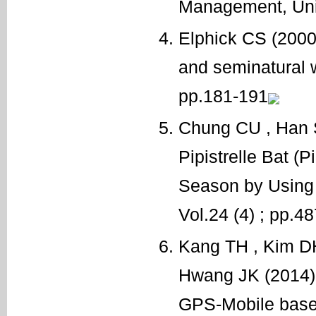
Management, Univ
Elphick CS (2000)
and seminatural w
pp.181-191
Chung CU , Han S
Pipistrelle Bat (
Season by Using 
Vol.24 (4) ; pp.4
Kang TH , Kim DH
Hwang JK (2014)
GPS-Mobile based