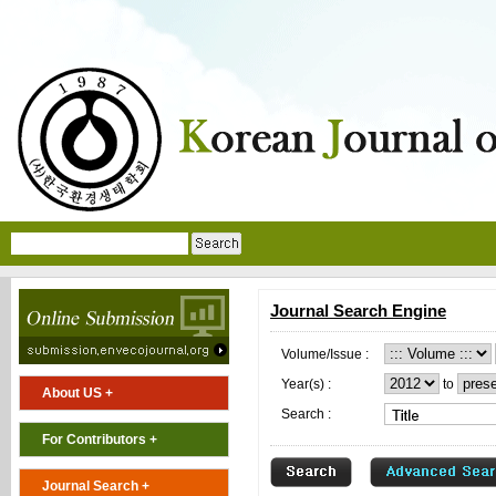
Journal Search Engine
Volume/Issue :
Year(s) :
to
About US +
Search :
For Contributors +
Journal Search +