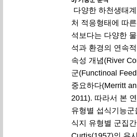
다양한 하천생태계의
처 적응형태에 따른 서식기
석보다는 다양한 물
석과 환경의 연속적
속성 개념(River C
군(Functinoal F
중요하다(Merritt and 
2011). 따라서 
유형별 섭식기능군을
식지 유형별 군집간의
Curtis(1957)