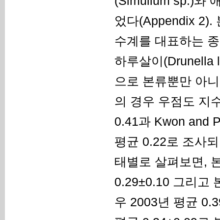
(Simulium sp
었다(Appendix 
수계를 대표하는 
하루살이(Drunella l
으로 본류뿐만 아니
의 경우 우점도 지수는
0.41과 Kwon an
평균 0.22로 조사되
태별로 살펴보면, 본류의
0.29±0.10 그리고
우 2003년 평균 0.3