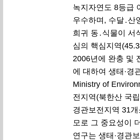
녹지자연도 8등급 
우수하며, 수달․산
희귀 동․식물이 서
심의 핵심지역(45
2006년에 완충 및 
에 대하여 생태·경
Ministry of En
전지역(북한산 국립공
경관보전지역 31개
모로 그 중요성이 더
연구는 생태·경관보전지