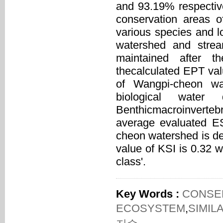
and 93.19% respective
conservation areas o
various species and lo
watershed and strea
maintained after t
thecalculated EPT va
of Wangpi-cheon wa
biological water
Benthicmacroinverteb
average evaluated ES
cheon watershed is des
value of KSI is 0.32 w
class'.
Key Words :
CONSE
ECOSYSTEM
,
SIMIL