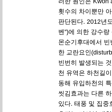
러한 원인은 Kwon a
횟수의 차이뿐만 아니라
판단된다. 2012년
벤”)에 의한 강수
몬순기후대에서 빈
한 교란요인(distur
빈번히 발생되는 것으로
천 유역은 하천길이
동해 유입하천의 특
씻김효과는 다른 하
있다. 태풍 및 집