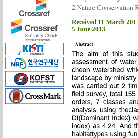
2 Nature Conservation 
Received 11 March 2013
5 June 2013
Abstract
The aim of this stu
assessment of water 
cheon watershed whic
landscape by ministry 
was carried out 2 ti
field survey, total 15
orders, 7 classes an
analysis using thecla
DI(Dominant Index) va
index) as 4.24. And th
habitattypes using fu